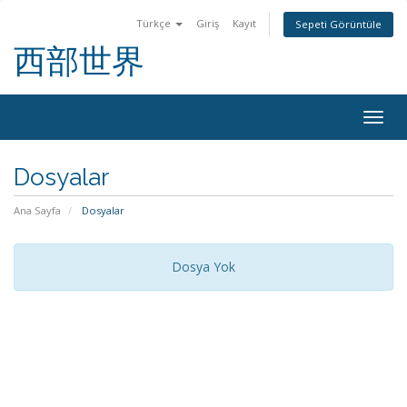
Türkçe
Giriş
Kayıt
Sepeti Görüntüle
西部世界
Togg
navig
Dosyalar
Ana Sayfa
Dosyalar
Dosya Yok