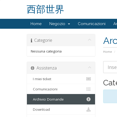
西部世界
Home
Negozio
Comunicazioni
A
Ar
Categorie
Nessuna categoria
Home
Assistenza
I miei ticket
Cat
Comunicazioni
Archivio Domande
Download