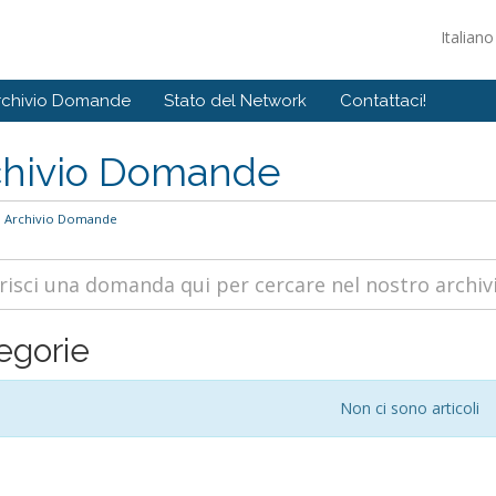
Italian
rchivio Domande
Stato del Network
Contattaci!
chivio Domande
Archivio Domande
egorie
Non ci sono articoli